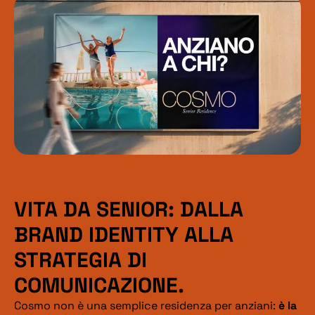
VITA DA SENIOR: DALLA
BRAND IDENTITY ALLA
STRATEGIA DI
COMUNICAZIONE.
Cosmo non è una semplice residenza per anziani:
è la