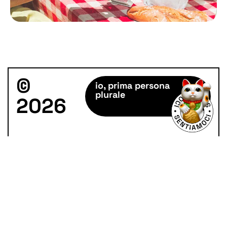
©
io, prima persona
plurale
2026
TikTok
Instagram
Facebook
LinkedIn
+39 011 4371292
io@ioadv.it
Privacy
e
Cookie Policy
–
Preferenze tracciamento